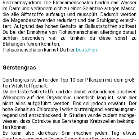
Reizdarmsyndrom. Die Flohsamenschalen bin­den das Wasser
im Darm und ver­än­dern sich zu ei­ner Gelantine ar­ti­gen Masse,
die al­le Giftstoffe auf­saugt und raus­spült. Dadurch wer­den
die Magenbeschwerden re­du­ziert und der Stuhlgang er­leich­
tert. Aufgrund des ho­hen Gehalts an Ballaststoffen soll­test
Du bei der Einnahme von Flohsamenschalen al­ler­dings dar­auf
ach­ten be­son­ders viel zu trin­ken, da die­se sonst zu
Blähungen füh­ren könnten.
Flohsamenschalen kannst Du hier
be­stel­len
.
Gerstengras
Gerstengras ist un­ter den Top 10 der Pflanzen mit dem größ­
ten Vitalstoffgehalt.
Da die Liste Nährstoffe und der da­mit ver­bun­de­nen po­si­ti­ven
Wirkungen auf den Organismus un­end­lich lang ist, kann hier
nicht al­les auf­ge­führt wer­den. Eins sei je­doch er­wähnt: Der
ho­he Gehalt an Chlorophyll wirkt blut­rei­ni­gend, ver­dau­ungs­an­
re­gend und ent­schla­ckend. In Studien wur­de zu­dem nach­ge­
wie­sen, dass Extrakte aus Gerstengras Krebszellen be­kämp­
fen können.
Es kann al­so durch­aus Sinn ma­chen je­den Tag et­was
Gerstengraspulver in Deinen Green Smoothie zu geben.