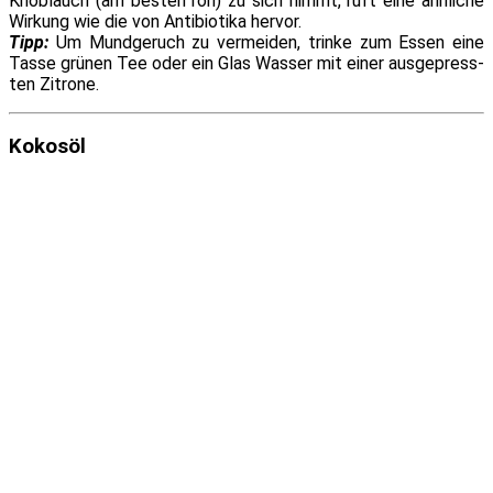
Knoblauch (am bes­ten roh) zu sich nimmt, ruft ei­ne ähn­li­che
Wirkung wie die von Antibiotika hervor.
Tipp:
Um Mundgeruch zu ver­mei­den, trin­ke zum Essen ei­ne
Tasse grü­nen Tee oder ein Glas Wasser mit ei­ner aus­ge­press­
ten Zitrone.
Kokosöl