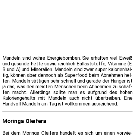
Mandeln sind wah­re Energiebomben. Sie er­hal­ten viel Eiweiß
und ge­sun­de Fette so­wie reich­lich Ballaststoffe, Vitamine (E,
B und A) und Mineralien. Mandeln sind zwar su­per ka­lo­rien­hal­
tig, kön­nen aber den­noch als Superfood beim Abnehmen hel­
fen. Mandeln sät­ti­gen sehr schnell und ge­ra­de der Hunger ist
ja das, was den meis­ten Menschen beim Abnehmen zu schaf­
fen macht. Allerdings soll­te man es auf­grund des ho­hen
Kaloriengehalts mit Mandeln auch nicht über­trei­ben. Eine
Handvoll Mandeln am Tag ist voll­kom­men ausreichend.
Moringa Oleifera
Bei dem Moringa Oleifera han­delt es sich um ei­nen vor­wie­