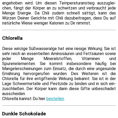
an­ge­ho­ben wird. Um die­sen Temperaturanstieg aus­zu­glei­
chen, fängt der Körper an zu schwit­zen und ver­braucht je­de
Menge Energie. Da Chili zu­dem schnell sät­tigt, kann das
Würzen Deiner Gerichte mit Chili da­zu­bei­tra­gen, dass Du auf
na­tür­li­che Weise we­ni­ger Kalorien zu Dir nimmst.
Chlorella
Diese win­zi­ge Süßwasseralge hat ei­ne rie­si­ge Wirkung. Sie ist
sehr reich an es­sen­ti­el­len Aminosäuren und Fettsäuren so­wie
je­der Menge Mineralstoffen, Vitaminen und
Spurenelementen. Sie kommt ins­be­son­de­re häu­fig bei
Mangelerscheinungen zum Einsatz, die durch ei­ne un­ge­sun­de
Ernährung her­vor­ge­ru­fen wur­den. Des Weiteren ist die
Chlorella für ih­re ent­gif­ten­de Wirkung be­kannt. Sie ist in der
Lage Schwermetalle und Pestizide zu bin­den und in sich ein­
zu­schlie­ßen. Der Körper kann dann die­se Gifte un­be­scha­det
ausscheiden.
Chlorella kannst Du hier
be­stel­len
.
Dunkle Schokolade