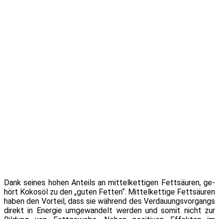
Dank sei­nes ho­hen Anteils an mit­tel­ket­ti­gen Fettsäuren, ge­
hört Kokosöl zu den „gu­ten Fetten“. Mittelkettige Fettsäuren
ha­ben den Vorteil, dass sie wäh­rend des Verdauungsvorgangs
di­rekt in Energie um­ge­wan­delt wer­den und so­mit nicht zur