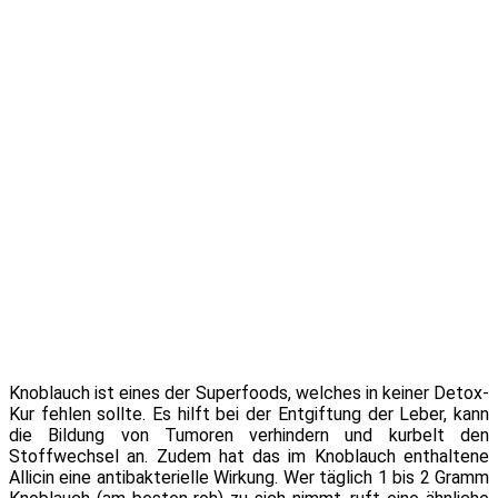
Knoblauch ist ei­nes der Superfoods, wel­ches in kei­ner Detox-
Kur feh­len soll­te. Es hilft bei der Entgiftung der Leber, kann
die Bildung von Tumoren ver­hin­dern und kur­belt den
Stoffwechsel an. Zudem hat das im Knoblauch ent­hal­te­ne
Allicin ei­ne an­ti­bak­te­ri­el­le Wirkung. Wer täg­lich 1 bis 2 Gramm