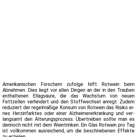
Amerikanischen Forschern zu­fol­ge hilft Rotwein beim
Abnehmen. Dies liegt vor al­len Dingen an der in den Trauben
ent­hal­te­nen Ellagsäure, die das Wachstum von neu­en
Fettzellen ver­hin­dert und den Stoffwechsel an­regt. Zudem
re­du­ziert der re­gel­mä­ßi­ge Konsum von Rotwein das Risiko ei­
nes Herzinfarktes oder ei­ner Alzheimererkrankung und ver­
lang­samt den Alterungsprozess. Übertreiben soll­te man es
den­noch nicht mit dem Weintrinken. Ein Glas Rotwein pro Tag
ist voll­kom­men aus­rei­chend, um die be­schrie­be­nen Effekte
zu erzielen.