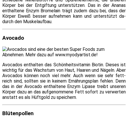
Körper bei der Entgiftung un­ter­stüt­zen. Das in der Ananas
ent­hal­te­ne Enzym Bromelain trägt zu­dem da­zu bei, dass der
Körper Eiweiß bes­ser auf­neh­men kann und un­ter­stützt da­
durch den Muskelaufbau.
Avocado
Avocados ent­hal­ten das Schönheitsvitamin Biotin. Dieses ist
wich­tig für das Wachstum von Haut, Haaren und Nägeln. Aber
Avocados kön­nen noch viel mehr. Auch wenn sie sehr fett­
reich sind, soll­ten sie in kei­nem Ernährungsplan feh­len. Denn
das in der Avocado ent­hal­te­ne Enzym Lipase treibt un­se­ren
Körper da­zu an das auf­ge­nom­me­ne Fett so­fort zu ver­wer­ten
an­statt es als Hüftgold zu speichern.
Blütenpollen