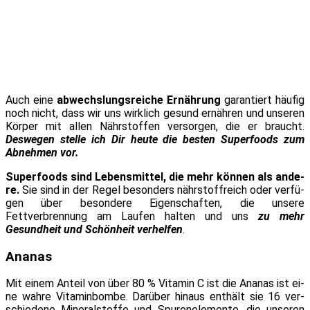
Auch ei­ne
ab­wechs­lungs­rei­che Ernährung
ga­ran­tiert häu­fig
noch nicht, dass wir uns wirk­lich ge­sund er­näh­ren und un­se­ren
Körper mit al­len Nährstoffen ver­sor­gen, die er braucht.
Deswegen stel­le ich Dir heu­te die bes­ten Superfoods zum
Abnehmen vor.
Superfoods sind Lebensmittel, die mehr kön­nen als an­de­
re.
Sie sind in der Regel be­son­ders nähr­stoff­reich oder ver­fü­
gen über be­son­de­re Eigenschaften, die un­se­re
Fettverbrennung am Laufen hal­ten und uns
zu mehr
Gesundheit und Schönheit ver­hel­fen
.
Ananas
Mit ei­nem Anteil von über 80 % Vitamin C ist die Ananas ist ei­
ne wah­re Vitaminbombe. Darüber hin­aus ent­hält sie 16 ver­
schie­de­ne Mineralstoffe und Spurenelemente, die un­se­ren