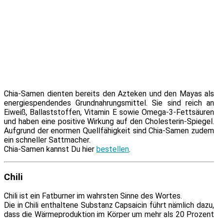
Chia-Samen dien­ten be­reits den Azteken und den Mayas als
en­er­gie­spen­den­des Grundnahrungsmittel. Sie sind reich an
Eiweiß, Ballaststoffen, Vitamin E so­wie Omega-3-Fettsäuren
und ha­ben ei­ne po­si­ti­ve Wirkung auf den Cholesterin-Spiegel.
Aufgrund der enor­men Quellfähigkeit sind Chia-Samen zu­dem
ein schnel­ler Sattmacher.
Chia-Samen kannst Du hier
be­stel­len
.
Chili
Chili ist ein Fatburner im wahrs­ten Sinne des Wortes.
Die in Chili ent­hal­te­ne Substanz Capsaicin führt näm­lich da­zu,
dass die Wärmeproduktion im Körper um mehr als 20 Prozent