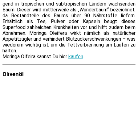
gend in tro­pi­schen und sub­tro­pi­schen Ländern wach­sen­den
Baum. Dieser wird mitt­ler­wei­le als „Wunderbaum“ be­zeich­net,
da Bestandteile des Baums über 90 Nährstoffe lie­fern.
Erhältlich als Tee, Pulver oder Kapseln beugt die­ses
Superfood zahl­rei­chen Krankheiten vor und hilft zu­dem beim
Abnehmen. Moringa Oleifera wirkt näm­lich als na­tür­li­cher
Appetitzügler und ver­hin­dert Blutzuckerschwankungen – was
wie­der­um wich­tig ist, um die Fettverbrennung am Laufen zu
halten.
Moringa Olfeira kannst Du hier
kau­fen
.
Olivenöl