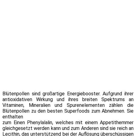
Blütenpollen sind groß­ar­ti­ge Energiebooster. Aufgrund ih­rer
an­ti­oxi­da­tiv­en Wirkung und ih­res brei­ten Spektrums an
Vitaminen, Mineralien und Spurenelementen zäh­len die
Blütenpollen zu den bes­ten Superfoods zum Abnehmen. Sie
enthalten
zum Einen Phenylalalin, wel­ches mit ei­nem Appetithemmer
gleich­ge­setzt wer­den kann und zum Anderen sind sie reich an
Lecithin, das un­ter­stüt­zend bei der Auflösung über­schüs­si­gen