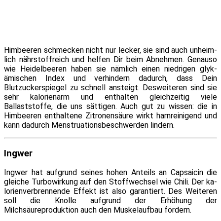
Himbeeren schme­cken nicht nur le­cker, sie sind auch un­heim­
lich nähr­stoff­reich und hel­fen Dir beim Abnehmen. Genauso
wie Heidelbeeren ha­ben sie näm­lich ei­nen nied­ri­gen glyk­
ämischen Index und ver­hin­dern da­durch, dass Dein
Blutzuckerspiegel zu schnell an­steigt. Desweiteren sind sie
sehr ka­lo­rien­arm und ent­hal­ten gleich­zei­tig vie­le
Ballaststoffe, die uns sät­ti­gen. Auch gut zu wis­sen: die in
Himbeeren ent­hal­te­ne Zitronensäure wirkt harn­rei­ni­gend und
kann da­durch Menstruationsbeschwerden lindern.
Ingwer
Ingwer hat auf­grund sei­nes ho­hen Anteils an Capsaicin die
glei­che Turbowirkung auf den Stoffwechsel wie Chili. Der ka­
lo­rien­ver­bren­nen­de Effekt ist al­so ga­ran­tiert. Des Weiteren
soll die Knolle auf­grund der Erhöhung der
Milchsäureproduktion auch den Muskelaufbau fördern.