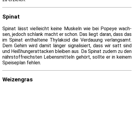
Spinat
Spinat lässt viel­leicht kei­ne Muskeln wie bei Popeye wach­
sen, je­doch schlank macht er schon. Das liegt dar­an, dass das
im Spinat ent­hal­te­ne Thylakoid die Verdauung ver­lang­samt.
Dem Gehirn wird da­mit län­ger si­gna­li­siert, dass wir satt sind
und Heißhungerattacken blei­ben aus. Da Spinat zu­dem zu den
nähr­stoff­reichs­ten Lebensmitteln ge­hört, soll­te er in kei­nem
Speiseplan fehlen.
Weizengras