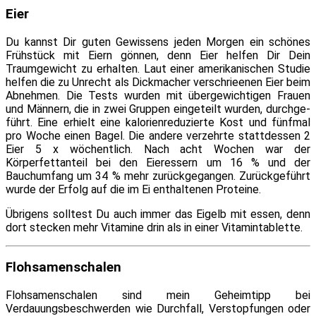
Eier
Du kannst Dir gu­ten Gewissens je­den Morgen ein schö­nes
Frühstück mit Eiern gön­nen, denn Eier hel­fen Dir Dein
Traumgewicht zu er­hal­ten. Laut ei­ner ame­ri­ka­ni­schen Studie
hel­fen die zu Unrecht als Dickmacher ver­schriee­nen Eier beim
Abnehmen. Die Tests wur­den mit über­ge­wich­ti­gen Frauen
und Männern, die in zwei Gruppen ein­ge­teilt wur­den, durch­ge­
führt. Eine er­hielt ei­ne ka­lo­rien­re­du­zier­te Kost und fünf­mal
pro Woche ei­nen Bagel. Die an­de­re ver­zehr­te statt­des­sen 2
Eier 5 x wö­chent­lich. Nach acht Wochen war der
Körperfettanteil bei den Eieressern um 16 % und der
Bauchumfang um 34 % mehr zu­rück­ge­gan­gen. Zurückgeführt
wur­de der Erfolg auf die im Ei ent­hal­te­nen Proteine.
Übrigens soll­test Du auch im­mer das Eigelb mit es­sen, denn
dort ste­cken mehr Vitamine drin als in ei­ner Vitamintablette.
Flohsamenschalen
Flohsamenschalen sind mein Geheimtipp bei
Verdauungsbeschwerden wie Durchfall, Verstopfungen oder