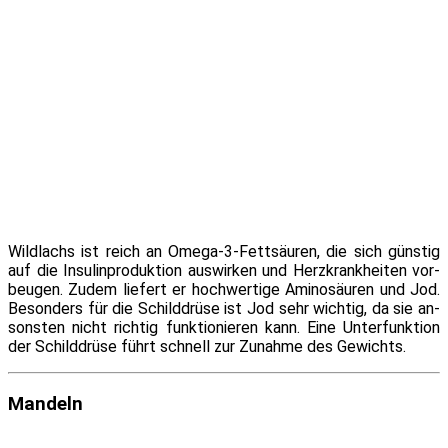
Wildlachs ist reich an Omega-3-Fettsäuren, die sich güns­tig
auf die Insulinproduktion aus­wir­ken und Herzkrankheiten vor­
beu­gen. Zudem lie­fert er hoch­wer­ti­ge Aminosäuren und Jod.
Besonders für die Schilddrüse ist Jod sehr wich­tig, da sie an­
sons­ten nicht rich­tig funk­tio­nie­ren kann. Eine Unterfunktion
der Schilddrüse führt schnell zur Zunahme des Gewichts.
Mandeln