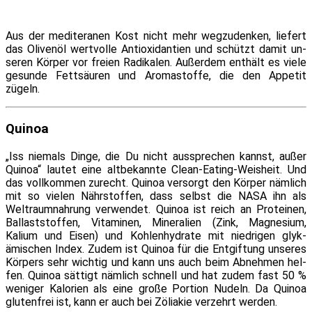
Aus der me­di­te­ra­nen Kost nicht mehr weg­zu­den­ken, lie­fert
das Olivenöl wert­vol­le Antioxidantien und schützt da­mit un­
se­ren Körper vor frei­en Radikalen. Außerdem ent­hält es vie­le
ge­sun­de Fettsäuren und Aromastoffe, die den Appetit
zügeln.
Quinoa
„Iss nie­mals Dinge, die Du nicht aus­spre­chen kannst, au­ßer
Quinoa“ lau­tet ei­ne alt­be­kann­te Clean-Eating-Weisheit. Und
das voll­kom­men zu­recht. Quinoa ver­sorgt den Körper näm­lich
mit so vie­len Nährstoffen, dass selbst die NASA ihn als
Weltraumnahrung ver­wen­det. Quinoa ist reich an Proteinen,
Ballaststoffen, Vitaminen, Mineralien (Zink, Magnesium,
Kalium und Eisen) und Kohlenhydrate mit nied­ri­gen glyk­
ämischen Index. Zudem ist Quinoa für die Entgiftung un­se­res
Körpers sehr wich­tig und kann uns auch beim Abnehmen hel­
fen. Quinoa sät­tigt näm­lich schnell und hat zu­dem fast 50 %
we­ni­ger Kalorien als ei­ne gro­ße Portion Nudeln. Da Quinoa
glu­ten­frei ist, kann er auch bei Zöliakie ver­zehrt werden.