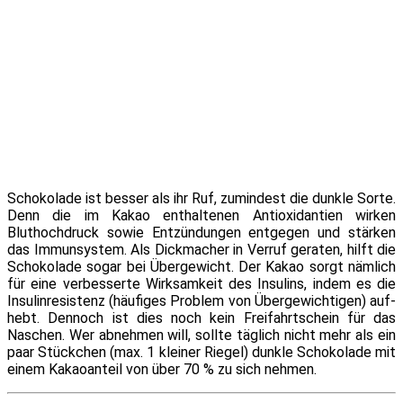
Schokolade ist bes­ser als ihr Ruf, zu­min­dest die dunk­le Sorte.
Denn die im Kakao ent­hal­te­nen Antioxidantien wir­ken
Bluthochdruck so­wie Entzündungen ent­ge­gen und stär­ken
das Immunsystem. Als Dickmacher in Verruf ge­ra­ten, hilft die
Schokolade so­gar bei Übergewicht. Der Kakao sorgt näm­lich
für ei­ne ver­bes­ser­te Wirksamkeit des Insulins, in­dem es die
Insulinresistenz (häu­fi­ges Problem von Übergewichtigen) auf­
hebt. Dennoch ist dies noch kein Freifahrtschein für das
Naschen. Wer ab­neh­men will, soll­te täg­lich nicht mehr als ein
paar Stückchen (max. 1 klei­ner Riegel) dunk­le Schokolade mit
ei­nem Kakaoanteil von über 70 % zu sich nehmen.