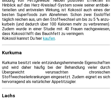
Bildung von Fettgewebe. Neben po­si­ti­ven Effekten im
Hinblick auf das Herz-Kreislauf-System so­wie sei­ner an­ti­bak­
te­ri­el­len und an­ti­vi­ra­len Wirkung, ist Kokosöl auch ei­nes der
bes­ten Superfoods zum Abnehmen. Schon zwei Esslöffel
täg­lich rei­chen aus, um den Stoffwechsel um bis zu 5 % an­zu­
kur­beln (und da­durch über 100 Kalorien mehr zu ver­bren­nen).
Zudem wur­de in ei­ner Studie mit 40 Frauen nach­ge­wie­sen,
dass Kokosöl hilft das Bauchfett zu verringern.
Kokosöl kannst Du hier
kau­fen
.
Kurkuma
Kurkuma be­sitzt vie­le ent­zün­dungs­hem­men­de Eigenschaften
und wird da­her häu­fig bei der Behandlung vie­ler durch
Übergewicht ver­ur­sach­ten chro­ni­schen
Stoffwechselerkrankungen ein­ge­setzt. Zudem eig­net es sich
her­vor­ra­gend als na­tür­li­cher Appetitzügler.
Lachs