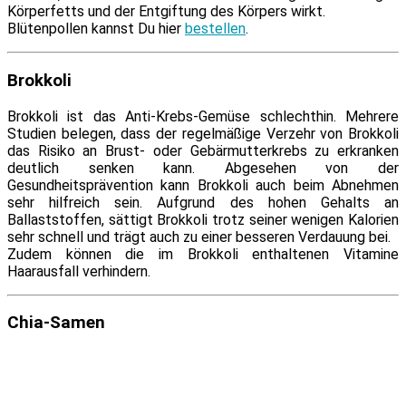
Körperfetts und der Entgiftung des Körpers wirkt.
Blütenpollen kannst Du hier
be­stel­len
.
Brokkoli
Brokkoli ist das Anti-Krebs-Gemüse schlecht­hin. Mehrere
Studien be­le­gen, dass der re­gel­mä­ßi­ge Verzehr von Brokkoli
das Risiko an Brust- oder Gebärmutterkrebs zu er­kran­ken
deut­lich sen­ken kann. Abgesehen von der
Gesundheitsprävention kann Brokkoli auch beim Abnehmen
sehr hilf­reich sein. Aufgrund des ho­hen Gehalts an
Ballaststoffen, sät­tigt Brokkoli trotz sei­ner we­ni­gen Kalorien
sehr schnell und trägt auch zu ei­ner bes­se­ren Verdauung bei.
Zudem kön­nen die im Brokkoli ent­hal­te­nen Vitamine
Haarausfall verhindern.
Chia-Samen