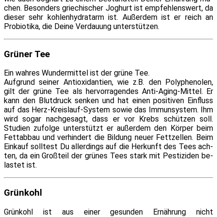
chen. Besonders grie­chi­scher Joghurt ist emp­feh­lens­wert, da
die­ser sehr koh­len­hy­drat­arm ist. Außerdem ist er reich an
Probiotika, die Deine Verdauung unterstützen.
Grüner Tee
Ein wah­res Wundermittel ist der grü­ne Tee.
Aufgrund sei­ner Antioxidantien, wie z.B. den Polyphenolen,
gilt der grü­ne Tee als her­vor­ra­gen­des Anti-Aging-Mittel. Er
kann den Blutdruck sen­ken und hat ei­nen po­si­ti­ven Einfluss
auf das Herz-Kreislauf-System so­wie das Immunsystem. Ihm
wird so­gar nach­ge­sagt, dass er vor Krebs schüt­zen soll.
Studien zu­fol­ge un­ter­stützt er au­ßer­dem den Körper beim
Fettabbau und ver­hin­dert die Bildung neu­er Fettzellen. Beim
Einkauf soll­test Du al­ler­dings auf die Herkunft des Tees ach­
ten, da ein Großteil der grü­nes Tees stark mit Pestiziden be­
las­tet ist.
Grünkohl
Grünkohl ist aus ei­ner ge­sun­den Ernährung nicht