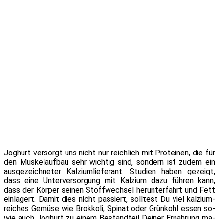
Joghurt ver­sorgt uns nicht nur reich­lich mit Proteinen, die für
den Muskelaufbau sehr wich­tig sind, son­dern ist zu­dem ein
aus­ge­zeich­ne­ter Kalziumlieferant. Studien ha­ben ge­zeigt,
dass ei­ne Unterversorgung mit Kalzium da­zu füh­ren kann,
dass der Körper sei­nen Stoffwechsel her­un­ter­fährt und Fett
ein­la­gert. Damit dies nicht pas­siert, soll­test Du viel kal­zi­um­
rei­ches Gemüse wie Brokkoli, Spinat oder Grünkohl es­sen so­
wie auch Joghurt zu ei­nem Bestandteil Deiner Ernährung ma­