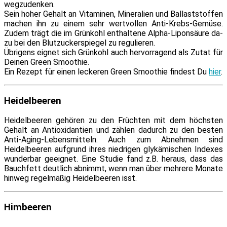
wegzudenken.
Sein ho­her Gehalt an Vitaminen, Mineralien und Ballaststoffen
ma­chen ihn zu ei­nem sehr wert­vol­len Anti-Krebs-Gemüse.
Zudem trägt die im Grünkohl ent­hal­te­ne Alpha-Liponsäure da­
zu bei den Blutzuckerspiegel zu regulieren.
Übrigens eig­net sich Grünkohl auch her­vor­ra­gend als Zutat für
Deinen Green Smoothie.
Ein Rezept für ei­nen le­cke­ren Green Smoothie fin­dest Du
hier
.
Heidelbeeren
Heidelbeeren ge­hö­ren zu den Früchten mit dem höchs­ten
Gehalt an Antioxidantien und zäh­len da­durch zu den bes­ten
Anti-Aging-Lebensmitteln. Auch zum Abnehmen sind
Heidelbeeren auf­grund ih­res nied­ri­gen glyk­ämischen Indexes
wun­der­bar ge­eig­net. Eine Studie fand z.B. her­aus, dass das
Bauchfett deut­lich ab­nimmt, wenn man über meh­re­re Monate
hin­weg re­gel­mä­ßig Heidelbeeren isst.
Himbeeren