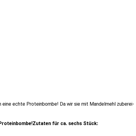
 ei­ne ech­te Proteinbombe! Da wir sie mit Mandelmehl zu­be­rei­
Zutaten für ca. sechs Stück: