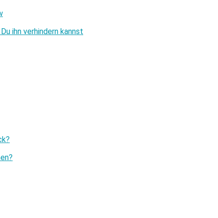
w
Du ihn verhindern kannst
ck?
men?