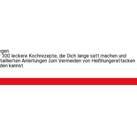
egen.
ber 300 le­cke­re Kochrezepte, die Dich lan­ge satt ma­chen und
de­tail­lier­ten Anleitungen zum Vermeiden von Heißhungerattacken
­den kannst.