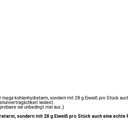
e­ga koh­len­hy­drat­arm, son­dern mit 28 g Eiweiß pro Stück auch
tenunverträglichkeit leidest.
­bie­re sie un­be­dingt mal aus ;)