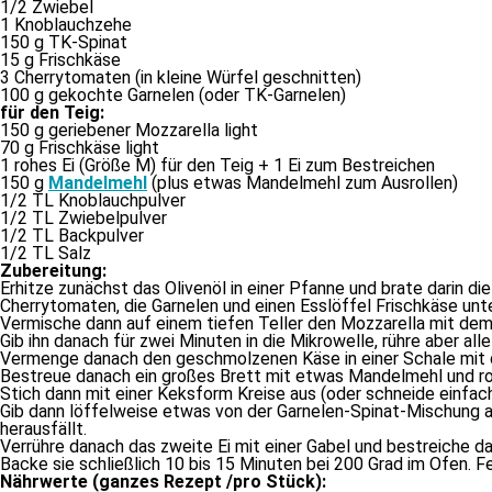
1/​2 Zwiebel
1 Knoblauchzehe
150 g TK-Spinat
15 g Frischkäse
3 Cherrytomaten (in klei­ne Würfel geschnitten)
100 g ge­koch­te Garnelen (oder TK-Garnelen)
für den Teig:
150 g ge­rie­be­ner Mozzarella light
70 g Frischkäse light
1 ro­hes Ei (Größe M) für den Teig + 1 Ei zum Bestreichen
150 g
Mandelmehl
(plus et­was Mandelmehl zum Ausrollen)
1/​2 TL Knoblauchpulver
1/​2 TL Zwiebelpulver
1/​2 TL Backpulver
1/​2 TL Salz
Zubereitung:
Erhitze zu­nächst das Olivenöl in ei­ner Pfanne und bra­te dar­in di
Cherrytomaten, die Garnelen und ei­nen Esslöffel Frischkäse un­ter
Vermische dann auf ei­nem tie­fen Teller den Mozzarella mit dem
Gib ihn da­nach für zwei Minuten in die Mikrowelle, rüh­re aber al
Vermenge da­nach den ge­schmol­ze­nen Käse in ei­ner Schale mit d
Bestreue da­nach ein gro­ßes Brett mit et­was Mandelmehl und rol­
Stich dann mit ei­ner Keksform Kreise aus (oder schnei­de ein­fach 
Gib dann löf­fel­wei­se et­was von der Garnelen-Spinat-Mischung auf
herausfällt.
Verrühre da­nach das zwei­te Ei mit ei­ner Gabel und be­strei­che 
Backe sie schließ­lich 10 bis 15 Minuten bei 200 Grad im Ofen. Fer
Nährwerte (gan­zes Rezept /​pro Stück):