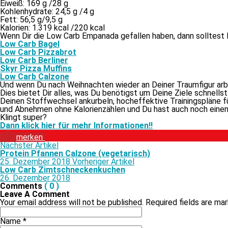
Eiweiß: 169 g /​28 g
Kohlenhydrate: 24,5 g /​4 g
Fett: 56,5 g/​9,5 g
Kalorien: 1.319 kcal /​220 kcal
Wenn Dir die Low Carb Empanada ge­fal­len ha­ben, dann soll­test
Low Carb Bagel
Low Carb Pizzabrot
Low Carb Berliner
Skyr Pizza Muffins
Low Carb Calzone
Und wenn Du nach Weihnachten wie­der an Deiner Traumfigur ar­bei
Dies bie­tet Dir al­les, was Du be­nö­tigst um Deine Ziele schnells
Deinen Stoffwechsel an­kur­beln, hoch­ef­fek­ti­ve Trainingspläne
und Abnehmen oh­ne Kalorienzählen und Du hast auch noch ei­nen 
Klingt super?
Dann klick hier für mehr Informationen!!
mer­ken
Nächster Artikel
Protein Pfannen Calzone (vegetarisch)
25. Dezember 2018
Vorheriger Artikel
Low Carb Zimtschneckenkuchen
26. Dezember 2018
Comments
( 0 )
Leave A Comment
Your email address will not be published. Required fields are m
Name
*