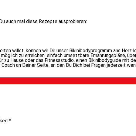
 Du auch mal die­se Rezepte ausprobieren:
­ten willst, kön­nen wir Dir un­ser Bikinibodyprogramm ans Herz l
t mög­lich zu er­rei­chen: ein­fach um­setz­ba­re Ernährungspläne, ü
 für zu Hause oder das Fitnessstudio, ei­nen Bikinibodyguide mit 
Coach an Deiner Seite, an den Du Dich bei Fragen je­der­zeit wen
arked
*