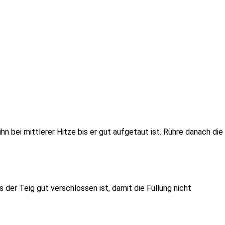
 bei mitt­le­rer Hitze bis er gut auf­ge­taut ist. Rühre da­nach die
 der Teig gut ver­schlos­sen ist, da­mit die Füllung nicht