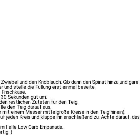
e Zwiebel und den Knoblauch. Gib dann den Spinat hin­zu und ga­re ihn
 und stel­le die Füllung erst ein­mal beseite.
 Frischkäse.
­le 30 Sekunden gut um.
en rest­li­chen Zutaten für den Teig.
le den Teig dar­auf aus.
mit ei­nem Messer mit­tel­gro­ße Kreise in den Teig hinein).
 je­den Kreis und klap­pe ihn an­schlie­ßend zu. Achte dar­auf, dass
da­mit al­le Low Carb Empanada.
tig :)