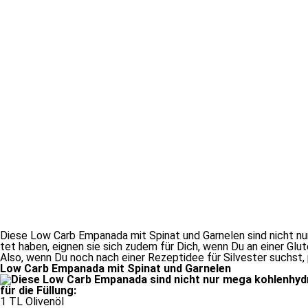
Diese Low Carb Empanada mit Spinat und Garnelen sind nicht nur m
tet ha­ben, eig­nen sie sich zu­dem für Dich, wenn Du an ei­ner Glu
Also, wenn Du noch nach ei­ner Rezeptidee für Silvester suchst, pro
Low Carb Empanada mit Spinat und Garnelen
für die Füllung:
1 TL Olivenöl