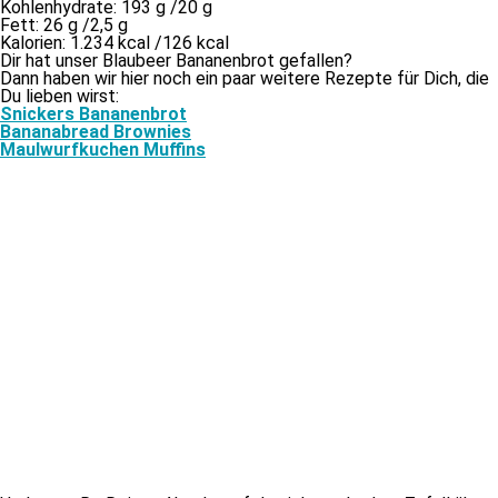
Kohlenhydrate: 193 g /​20 g
Fett: 26 g /​2,5 g
Kalorien: 1.234 kcal /​126 kcal
Dir hat un­ser Blaubeer Bananenbrot gefallen?
Dann ha­ben wir hier noch ein paar wei­te­re Rezepte für Dich, die
Du lie­ben wirst:
Snickers Bananenbrot
Bananabread Brownies
Maulwurfkuchen Muffins