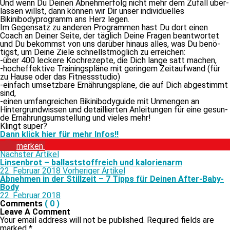
Und wenn Du Deinen Abnehmerfolg nicht mehr dem Zufall über­
las­sen willst, dann kön­nen wir Dir un­ser in­di­vi­du­el­les
Bikinibodyprogramm ans Herz legen.
Im Gegensatz zu an­de­ren Programmen hast Du dort ei­nen
Coach an Deiner Seite, der täg­lich Deine Fragen be­ant­wor­tet
und Du be­kommst von uns dar­über hin­aus al­les, was Du be­nö­
tigst, um Deine Ziele schnellst­mög­lich zu erreichen:
-über 400 le­cke­re Kochrezepte, die Dich lan­ge satt machen,
-hoch­ef­fek­ti­ve Trainingspläne mit ge­rin­gem Zeitaufwand (für
zu Hause oder das Fitnessstudio)
-ein­fach um­setz­ba­re Ernährungspläne, die auf Dich ab­ge­stimmt
sind,
-ei­nen um­fang­rei­chen Bikinibodyguide mit Unmengen an
Hintergrundwissen und de­tail­lier­ten Anleitungen für ei­ne ge­sun­
de Ernährungsumstellung und vie­les mehr!
Klingt su­per?
Dann klick hier für mehr Infos!!
mer­ken
Nächster Artikel
Linsenbrot – ballaststoffreich und kalorienarm
22. Februar 2018
Vorheriger Artikel
Abnehmen in der Stillzeit – 7 Tipps für Deinen After-Baby-
Body
22. Februar 2018
Comments
( 0 )
Leave A Comment
Your email address will not be published. Required fields are
marked
*