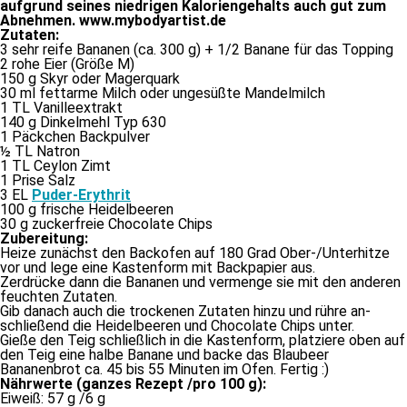
Zutaten:
3 sehr rei­fe Bananen (ca. 300 g) + 1/​2 Banane für das Topping
2 ro­he Eier (Größe M)
150 g Skyr oder Magerquark
30 ml fett­ar­me Milch oder un­ge­süß­te Mandelmilch
1 TL Vanilleextrakt
140 g Dinkelmehl Typ 630
1 Päckchen Backpulver
½ TL Natron
1 TL Ceylon Zimt
1 Prise Salz
3 EL
Puder-Erythrit
100 g fri­sche Heidelbeeren
30 g zu­cker­freie Chocolate Chips
Zubereitung:
Heize zu­nächst den Backofen auf 180 Grad Ober-/Unterhitze
vor und le­ge ei­ne Kastenform mit Backpapier aus.
Zerdrücke dann die Bananen und ver­men­ge sie mit den an­de­ren
feuch­ten Zutaten.
Gib da­nach auch die tro­cke­nen Zutaten hin­zu und rüh­re an­
schlie­ßend die Heidelbeeren und Chocolate Chips unter.
Gieße den Teig schließ­lich in die Kastenform, plat­zie­re oben auf
den Teig ei­ne hal­be Banane und ba­cke das Blaubeer
Bananenbrot ca. 45 bis 55 Minuten im Ofen. Fertig :)
Nährwerte (gan­zes Rezept /​pro 100 g):
Eiweiß: 57 g /​6 g