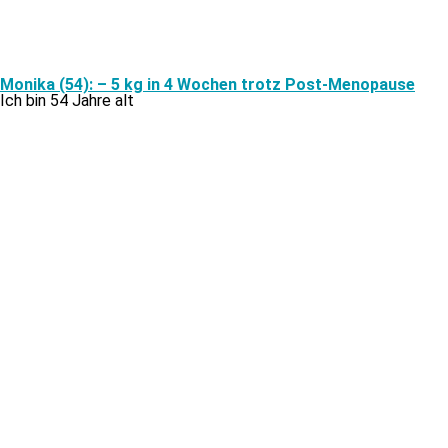
Monika (54): – 5 kg in 4 Wochen trotz Post-Menopause
Ich bin 54 Jahre alt