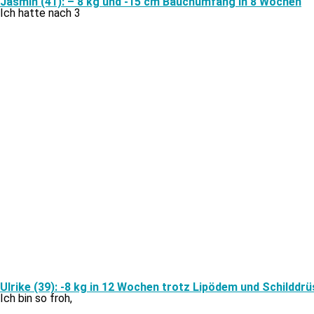
Jasmin (41): – 8 kg und -15 cm Bauchumfang in 8 Wochen
Ich hat­te nach 3
Ulrike (39): -8 kg in 12 Wochen trotz Lipödem und Schilddr
Ich bin so froh,