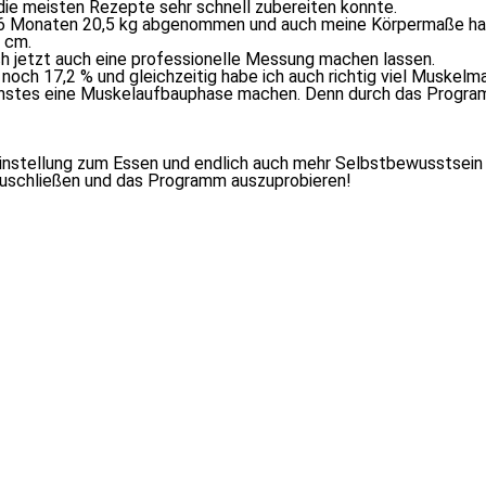
ie meis­ten Rezepte sehr schnell zu­be­rei­ten konnte.
 6 Monaten 20,5 kg ab­ge­nom­men und auch mei­ne Körpermaße ha­
5 cm.
ch jetzt auch ei­ne pro­fes­sio­nel­le Messung ma­chen lassen.
noch 17,2 % und gleich­zei­tig ha­be ich auch rich­tig viel Muskel
ächs­tes ei­ne Muskelaufbauphase ma­chen. Denn durch das Program
e Einstellung zum Essen und end­lich auch mehr Selbstbewusstsein 
­zu­schlie­ßen und das Programm auszuprobieren!