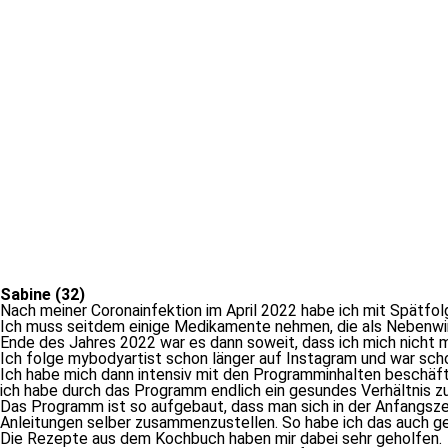
Sabine (32)
Nach mei­ner Coronainfektion im April 2022 ha­be ich mit Spätfo
Ich muss seit­dem ei­ni­ge Medikamente neh­men, die als Neben
Ende des Jahres 2022 war es dann so­weit, dass ich mich nicht m
Ich fol­ge my­bo­dy­ar­tist schon län­ger auf Instagram und war s
Ich ha­be mich dann in­ten­siv mit den Programminhalten be­schäf­tig
ich ha­be durch das Programm end­lich ein ge­sun­des Verhältnis 
Das Programm ist so auf­ge­baut, dass man sich in der Anfangszei
Anleitungen sel­ber zu­sam­men­zu­stel­len. So ha­be ich das auc
Die Rezepte aus dem Kochbuch ha­ben mir da­bei sehr geholfen.