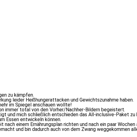
lgen zu kämpfen.
wirkung lei­der Heißhungerattacken und Gewichtszunahme haben.
ehr im Spiegel an­schau­en wollte!
chon im­mer to­tal von den Vorher/Nachher-Bildern begeistert.
t und mich schließ­lich ent­schie­den das All-in­clu­si­ve-Paket zu b
zum Essen ent­wi­ckeln können.
t nach ei­nem Ernährungsplan rich­ten und nach ein paar Wochen au
h ge­macht und bin da­durch auch von dem Zwang weg­ge­kom­men al­