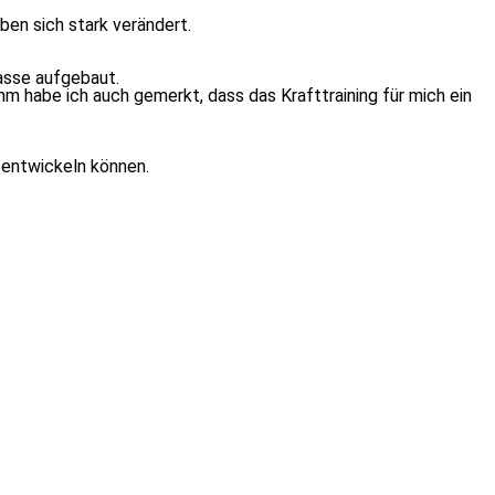
ben sich stark verändert.
masse aufgebaut.
m ha­be ich auch ge­merkt, dass das Krafttraining für mich ein
ent­wi­ckeln können.