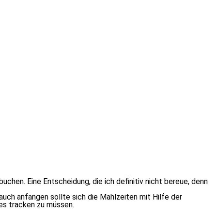
u­chen. Eine Entscheidung, die ich de­fi­ni­tiv nicht be­reue, denn
ch an­fan­gen soll­te sich die Mahlzeiten mit Hilfe der
les tra­cken zu müssen.