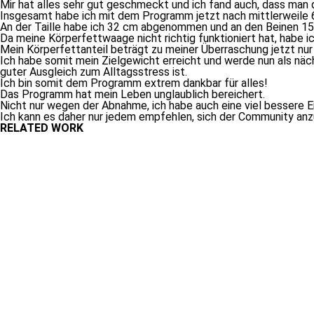
Mir hat al­les sehr gut ge­schmeckt und ich fand auch, dass man d
Insgesamt ha­be ich mit dem Programm jetzt nach mitt­ler­wei­le
An der Taille ha­be ich 32 cm ab­ge­nom­men und an den Beinen 1
Da mei­ne Körperfettwaage nicht rich­tig funk­tio­niert hat, ha­be i
Mein Körperfettanteil be­trägt zu mei­ner Überraschung jetzt nur 
Ich ha­be so­mit mein Zielgewicht er­reicht und wer­de nun als n
gu­ter Ausgleich zum Alltagsstress ist.
Ich bin so­mit dem Programm ex­trem dank­bar für alles!
Das Programm hat mein Leben un­glaub­lich bereichert.
Nicht nur we­gen der Abnahme, ich ha­be auch ei­ne viel bes­se­r
Ich kann es da­her nur je­dem emp­feh­len, sich der Community an
RELATED WORK