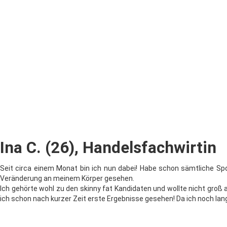
Ina C. (26), Handelsfachwirtin
Seit cir­ca ei­nem Monat bin ich nun da­bei! Habe schon sämt­li­che Sp
Veränderung an mei­nem Körper gesehen.
Ich ge­hör­te wohl zu den skin­ny fat Kandidaten und woll­te nicht gro
ich schon nach kur­zer Zeit ers­te Ergebnisse ge­se­hen! Da ich noch lan­