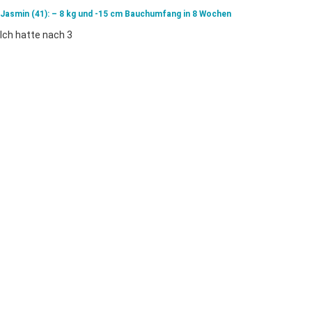
Jasmin (41): – 8 kg und -15 cm Bauchumfang in 8 Wochen
Ich hat­te nach 3