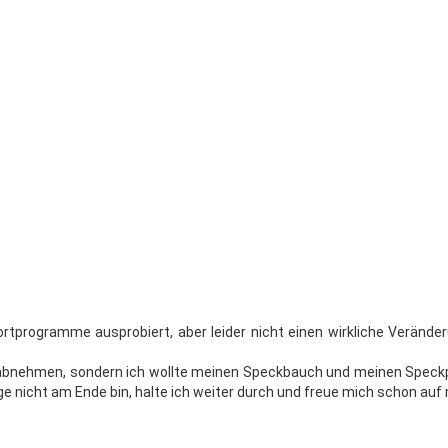
ortprogramme aus­pro­biert, aber lei­der nicht ei­nen wirk­li­che Verän
ß ab­neh­men, son­dern ich woll­te mei­nen Speckbauch und mei­nen Spec
ge nicht am Ende bin, hal­te ich wei­ter durch und freue mich schon auf m