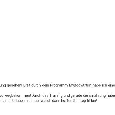
derung ge­se­hen! Erst durch dein Programm MyBodyArtist ha­be ich ei­ne
kpo weg­be­kom­men! Durch das Training und ge­ra­de die Ernährung ha­be
ei­nen Urlaub im Januar wo ich dann hof­fent­lich top fit bin!